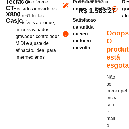
Teclado
A Casio oferece
Produtos
R$
1.823,57
Fora de
De
CT-
estoque
teclados inovadores
novos
grá
R$
1.583,27
X800
com 61 teclas
at
Casio
Satisfação
sensíveis ao toque,
garantida
timbres variados,
Ooops
ou seu
gravador, controlador
O
dinheiro
MIDI e ajuste de
de volta
produ
afinação, ideal para
está
intermediários.
esgota
Não
se
preocupe!
Insira
seu
e-
mail
e