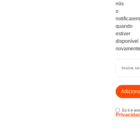
nós
o
notificare
quando
estiver
disponível
novamente
Eu li e ac
Privacida