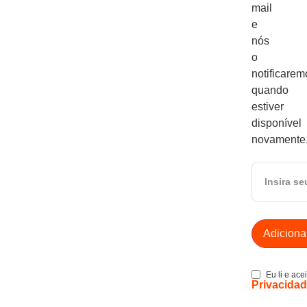
mail
e
nós
o
notificarem
quando
estiver
disponível
novamente
Eu li e ace
Privacida