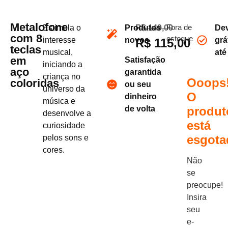
Metalofone
Estimula o
Produtos
R$
149,00
Fora de
De
com 8
estoque
interesse
novos
grá
R$
115,00
teclas
musical,
at
em
Satisfação
iniciando a
aço
garantida
criança no
Ooops
coloridas
ou seu
universo da
O
dinheiro
música e
de volta
produt
desenvolve a
está
curiosidade
esgota
pelos sons e
cores.
Não
se
preocupe!
Insira
seu
e-